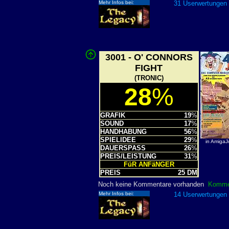
Mehr Infos bei:
31 Userwertungen 
3001 - O' CONNORS
FIGHT
(TRONIC)
28
%
GRAFIK
19
%
SOUND
17
%
HANDHABUNG
56
%
SPIELIDEE
29
%
in AmigaJ
DAUERSPASS
26
%
PREIS/LEISTUNG
31
%
FüR ANFäNGER
PREIS
25 DM
Noch keine Kommentare vorhanden
Kommen
Mehr Infos bei:
14 Userwertungen 