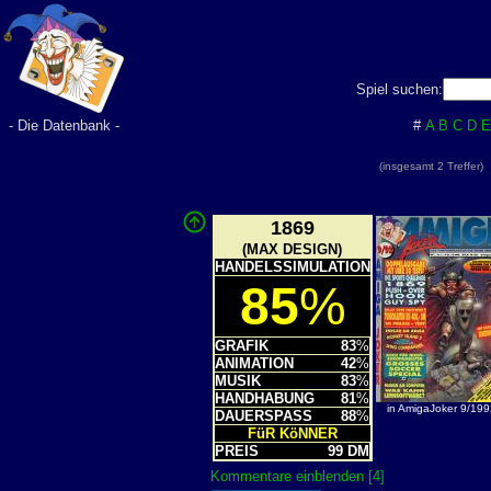
Spiel suchen:
- Die Datenbank -
#
A
B
C
D
E
(insgesamt 2 Treffer
1869
(MAX DESIGN)
HANDELSSIMULATION
85
%
GRAFIK
83
%
ANIMATION
42
%
MUSIK
83
%
HANDHABUNG
81
%
in AmigaJoker 9/199
DAUERSPASS
88
%
FüR KöNNER
PREIS
99 DM
Kommentare einblenden [4]