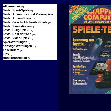
Allgemeines
(5)
Tests: Sport-Spiele
(4)
Tests: Adventures und Rollenspiele
(13)
Tests: Action-Spiele
(16)
Tests: Geschicklichkeits-Spiele
(16)
Tests: Simulationen
(7)
Tests: Billig-Spiele
(10)
Tests: Rest der Welt
(13)
Tests: Video-Spiele
(5)
Spiel-Werbungen
(2)
sonstige Werbungen
(11)
Leserbriefe
(1)
Tips
(3)
Händleranzeigen
(5)