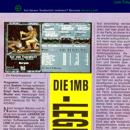
zum Forum
Auf diesen Testbericht verlinken? Benutze
diesen Link
!