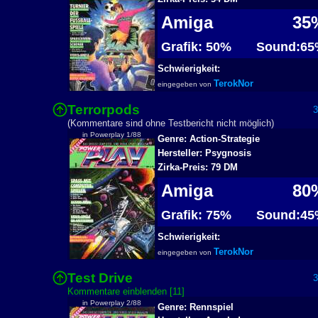
Amiga
35
Grafik: 50%
Sound:65
Schwierigkeit:
TerokNor
eingegeben von
Terrorpods
37
(Kommentare sind ohne Testbericht nicht möglich)
in Powerplay 1/88
Genre: Action-Strategie
Hersteller: Psygnosis
Zirka-Preis: 79 DM
Amiga
80
Grafik: 75%
Sound:45
Schwierigkeit:
TerokNor
eingegeben von
Test Drive
33
Kommentare einblenden [11]
in Powerplay 2/88
Genre: Rennspiel