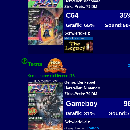
Hersteller: Accolade
Zirka-Preis: 79 DM
C64
35
Grafik: 65%
Sound:50
Schwierigkeit:
Mehr Infos bei:
Tetris
33
Kommentare einblenden [18]
in Powerplay 4/90
Genre: Denkspiel
Hersteller: Nintendo
Zirka-Preis: 70 DM
Gameboy
9
Grafik: 31%
Sound:7
Schwierigkeit:
Pengo
eingegeben von