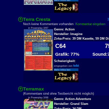
Mehr Infos bei:
Terra Cresta
32
Noch keine Kommentare vorhanden
Kommentar eingeben
in Powerplay 3/87
Genre: Action
Hersteller: Imagine
Zirka-Preis: 39 DM Kasette, 59 DM Di
C64
7
Grafik: 77%
Sound:
Schwierigkeit:
tobi
eingegeben von
Mehr Infos bei:
Terramax
2
(Kommentare sind ohne Testbericht nicht möglich)
in Powerplay 3/88
Genre: Action-Adventure
Hersteller: Grand Slam
Zirka-Preis: 34 DM