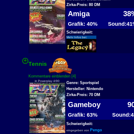
Zirka-Preis: 80 DM
Amiga
38
Grafik: 40%
Sound:41
Schwierigkeit:
Mehr Infos bei:
Tennis
2
Kommentare einblenden [4]
in Powerplay 4/90
Genre: Sportspiel
Hersteller: Nintendo
Zirka-Preis: 70 DM
Gameboy
9
Grafik: 63%
Sound:4
Schwierigkeit:
Pengo
eingegeben von