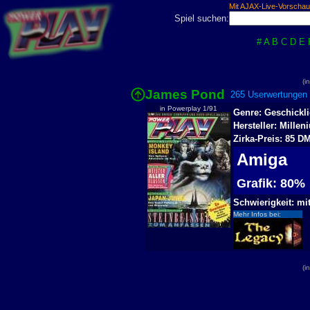
Mit AJAX-Live-Vorschau
Spiel suchen:
#
A
B
C
D
E
(i
James Pond
265 Userwertungen 
in Powerplay 1/91
Genre: Geschickli
Hersteller: Millen
Zirka-Preis: 85 D
Amiga
Grafik: 80
Schwierigkeit: mit
Mehr Infos bei:
(i