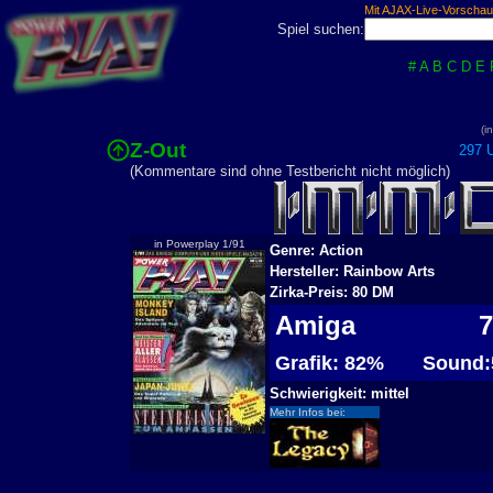
Mit AJAX-Live-Vorschau
Spiel suchen:
#
A
B
C
D
E
(i
Z-Out
297 U
(Kommentare sind ohne Testbericht nicht möglich)
in Powerplay 1/91
Genre: Action
Hersteller: Rainbow Arts
Zirka-Preis: 80 DM
Amiga
7
Grafik: 82%
Sound:
Schwierigkeit: mittel
Mehr Infos bei: