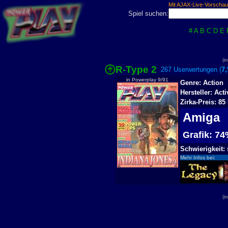
Mit AJAX-Live-Vorschau
Spiel suchen:
#
A
B
C
D
E
(i
R-Type 2
267 Userwertungen (
7
in Powerplay 9/91
Genre: Action
Hersteller: Acti
Zirka-Preis: 85
Amiga
Grafik: 7
Schwierigkeit:
Mehr Infos bei:
(i