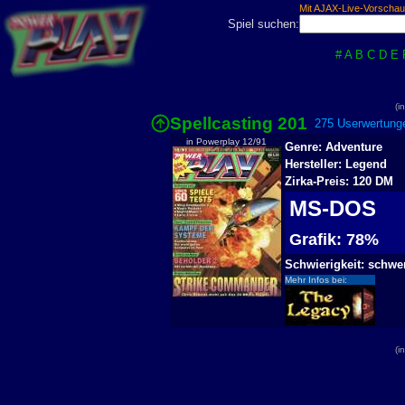
Mit AJAX-Live-Vorschau
Spiel suchen:
#
A
B
C
D
E
(i
Spellcasting 201
275 Userwertunge
in Powerplay 12/91
Genre: Adventure
Hersteller: Legend
Zirka-Preis: 120 DM
MS-DOS
Grafik: 78%
Schwierigkeit: schwe
Mehr Infos bei:
(i