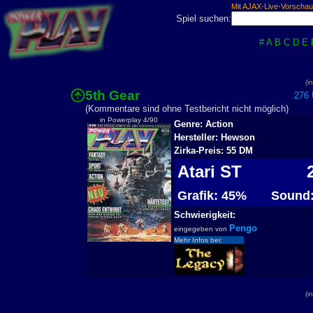
Mit AJAX-Live-Vorschau
Spiel suchen:
#
A
B
C
D
E
(i
5th Gear
276 U
(Kommentare sind ohne Testbericht nicht möglich)
in Powerplay 4/90
Genre: Action
Hersteller: Hewson
Zirka-Preis: 55 DM
Atari ST
2
Grafik: 45%
Sound:
Schwierigkeit:
Pengo
eingegeben von
Mehr Infos bei:
(i