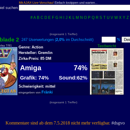
Mit AJAX-Live-Vorschau!
Einfach lostippen und warten...
iel suchen:
#
A
B
C
D
E
F
G
H
I
J
K
L
M
N
O
P
Q
R
S
T
U
V
W
X
Y
Z
(insgesamt 1 Treffer)
blade 2
247 Userwertungen (
2,0%
im Durchschnitt)
%
play 7/91
Testbericht
Genre: Action
Hersteller: Gremlin
Zirka-Preis: 85 DM
Amiga
74%
Grafik: 74%
Sound:62%
Schwierigkeit: mittel
Fränki
eingegeben von
(insgesamt 1 Treffer)
Kommentare sind ab dem 7.5.2018 nicht mehr verfügbar.
#dsgvo