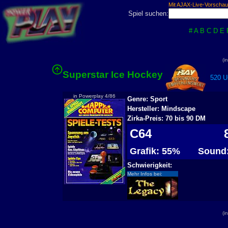
Mit AJAX-Live-Vorschau
Spiel suchen:
#
A
B
C
D
E
(i
Superstar Ice Hockey
520 Us
in Powerplay 4/86
Genre: Sport
Hersteller: Mindscape
Zirka-Preis: 70 bis 90 DM
C64
8
Grafik: 55%
Sound
Schwierigkeit:
Mehr Infos bei:
(i