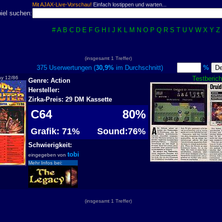
Mit AJAX-Live-Vorschau!
Einfach lostippen und warten...
iel suchen:
#
A
B
C
D
E
F
G
H
I
J
K
L
M
N
O
P
Q
R
S
T
U
V
W
X
Y
Z
(insgesamt 1 Treffer)
375 Userwertungen (
30,9%
im Durchschnitt)
%
ay 12/86
Testberich
Genre: Action
Hersteller:
Zirka-Preis: 29 DM Kassette
C64
80%
Grafik: 71%
Sound:76%
Schwierigkeit:
tobi
eingegeben von
Mehr Infos bei:
(insgesamt 1 Treffer)