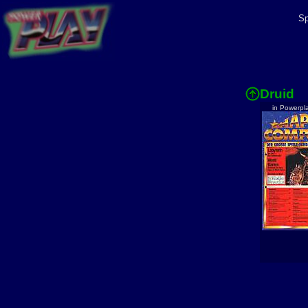
Sp
Druid
in Powerpl