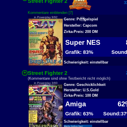
Street Fighter 2
33
Kommentare einblenden [7]
in Powerplay 9/92
Genre: Prgelspiel
Hersteller: Capcom
Zirka-Preis: 200 DM
Super NES
8
Grafik: 83%
Sound
Schwierigkeit: einstellbar
Street Fighter 2
2
(Kommentare sind ohne Testbericht nicht möglich)
in Powerplay 3/93
Genre: Geschicklichkeit
Hersteller: U.S.Gold
Zirka-Preis: 100 DM
Amiga
62
Grafik: 63%
Sound:3
Schwierigkeit: einstellbar
Mehr Infos bei: