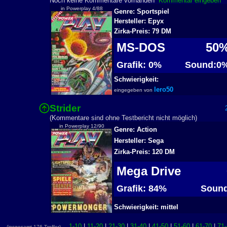
Noch keine Kommentare vorhanden
Kommentar eingeben
in Powerplay 4/88
Genre: Sportspiel
Hersteller: Epyx
Zirka-Preis: 79 DM
MS-DOS
50
Grafik: 0%
Sound:0
Schwierigkeit:
lero50
eingegeben von
Strider
2
(Kommentare sind ohne Testbericht nicht möglich)
in Powerplay 12/90
Genre: Action
Hersteller: Sega
Zirka-Preis: 120 DM
Mega Drive
Grafik: 84%
Sound
Schwierigkeit: mittel
1-10
|
11-20
|
21-30
|
31-40
|
41-50
|
51-60
|
61-70
|
71-
(insgesamt 176 Treffer)