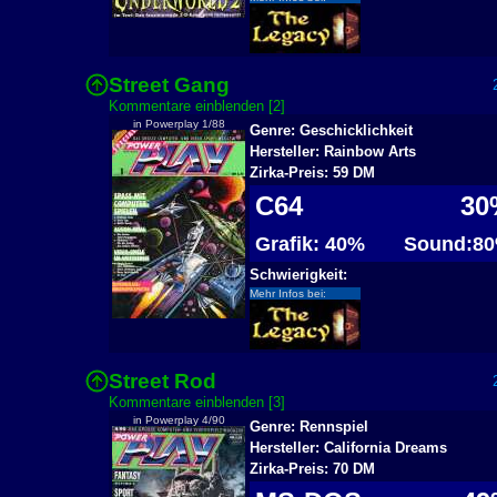
Street Gang
2
Kommentare einblenden [2]
in Powerplay 1/88
Genre: Geschicklichkeit
Hersteller: Rainbow Arts
Zirka-Preis: 59 DM
C64
30
Grafik: 40%
Sound:8
Schwierigkeit:
Mehr Infos bei:
Street Rod
2
Kommentare einblenden [3]
in Powerplay 4/90
Genre: Rennspiel
Hersteller: California Dreams
Zirka-Preis: 70 DM