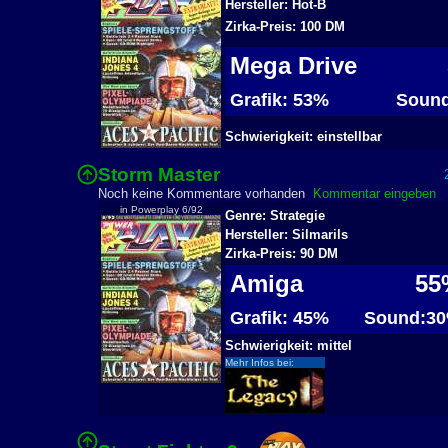
Hersteller: Hot-B
Zirka-Preis: 100 DM
Mega Drive
Grafik: 53%
Sound
Schwierigkeit: einstellbar
Storm Master
2
Noch keine Kommentare vorhanden
Kommentar eingeben
in Powerplay 6/92
Genre: Strategie
Hersteller: Silmarils
Zirka-Preis: 90 DM
Amiga
55
Grafik: 45%
Sound:3
Schwierigkeit: mittel
Mehr Infos bei: