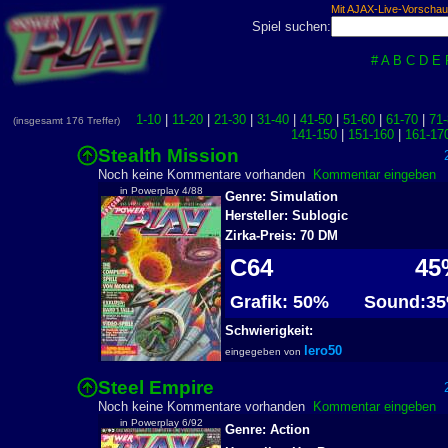
Mit AJAX-Live-Vorschau
Spiel suchen:
#
A
B
C
D
E
1-10
|
11-20
|
21-30
|
31-40
|
41-50
|
51-60
|
61-70
|
71-
(insgesamt 176 Treffer)
141-150
|
151-160
|
161-17
Stealth Mission
2
Noch keine Kommentare vorhanden
Kommentar eingeben
in Powerplay 4/88
Genre: Simulation
Hersteller: Sublogic
Zirka-Preis: 70 DM
C64
45
Grafik: 50%
Sound:3
Schwierigkeit:
lero50
eingegeben von
Steel Empire
2
Noch keine Kommentare vorhanden
Kommentar eingeben
in Powerplay 6/92
Genre: Action