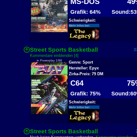
MS-DOS
49
Grafik: 64%
Sound:5
Schwierigkeit:
Mehr Infos bei:
Street Sports Basketball
37
Kommentare einblenden [4]
in Powerplay 1/88
Genre: Sport
Hersteller: Epyx
Zirka-Preis: 79 DM
C64
75
Grafik: 75%
Sound:6
Schwierigkeit:
Mehr Infos bei:
Street Sports Basketball
2