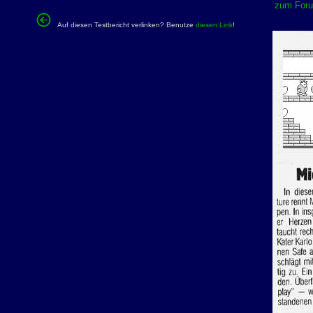
zum Forum
Auf diesen Testbericht verlinken? Benutze
diesen Link
!