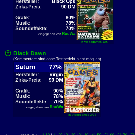
Hersteller:
Black Ops
Zirka-Preis:
90 DM
Grafik:
80%
Musik:
78%
Soundeffekte:
70%
RouWa
eingegeben von
in Videogames 1/97
Black Dawn
(Kommentare sind ohne Testbericht nicht möglich)
Saturn
77%
Hersteller:
Virgin
Zirka-Preis:
90 DM
Grafik:
90%
Musik:
78%
Soundeffekte:
70%
RouWa
eingegeben von
in Videogames 3/97