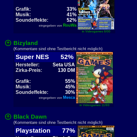
Grafik:
33%
Musik:
41%
Soundeffekte:
52%
RouWa
eingegeben von
in Videogames 6/00
Bizyland
(Kommentare sind ohne Testbericht nicht möglich)
Super NES
52%
Hersteller:
Seta USA
Zirka-Preis:
130 DM
Grafik:
55%
Musik:
45%
Soundeffekte:
30%
Mesca
eingegeben von
in Videogames 11/93
Black Dawn
(Kommentare sind ohne Testbericht nicht möglich)
Playstation
77%