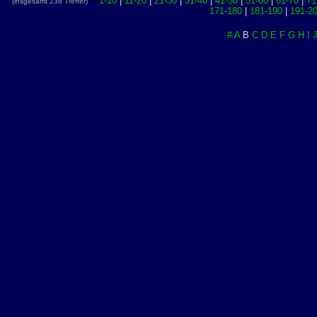
1-10
|
11-20
|
21-30
|
31-40
|
41-50
|
51-60
|
61-70
|
71
(insgesamt 238 Treffer)
171-180
|
181-190
|
191-2
#
A
B
C
D
E
F
G
H
I