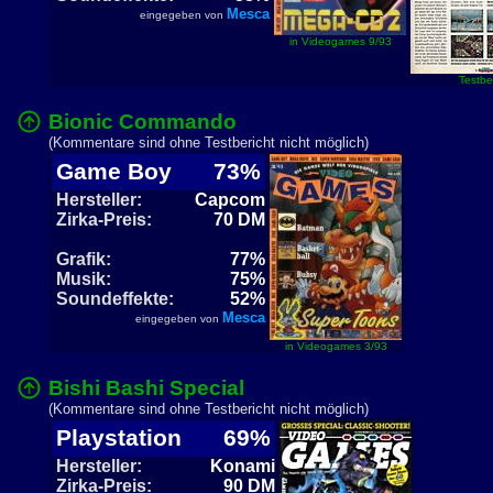
Mesca
eingegeben von
in Videogames 9/93
Testber
Bionic Commando
(Kommentare sind ohne Testbericht nicht möglich)
Game Boy
73%
Hersteller:
Capcom
Zirka-Preis:
70 DM
Grafik:
77%
Musik:
75%
Soundeffekte:
52%
Mesca
eingegeben von
in Videogames 3/93
Bishi Bashi Special
(Kommentare sind ohne Testbericht nicht möglich)
Playstation
69%
Hersteller:
Konami
Zirka-Preis:
90 DM