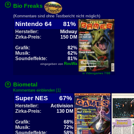
Bio Freaks
(Kommentare sind ohne Testbericht nicht möglich)
Nintendo 64
81%
Hersteller:
Midway
Zirka-Preis:
150 DM
Grafik:
82%
Musik:
62%
Soundeffekte:
81%
RouWa
eingegeben von
in Videogames 7/98
Biometal
Kommentare einblenden [1]
Super NES
67%
Hersteller:
Activision
Zirka-Preis:
130 DM
Grafik:
68%
Musik:
72%
Soundeffekte:
58%