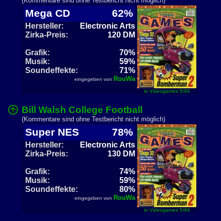
(Kommentare sind ohne Testbericht nicht möglich)
Mega CD
62%
Hersteller:
Electronic Arts
Zirka-Preis:
120 DM
Grafik:
70%
Musik:
59%
Soundeffekte:
71%
RouWa
eingegeben von
in Videogames 5/94
Bill Walsh College Football
(Kommentare sind ohne Testbericht nicht möglich)
Super NES
78%
Hersteller:
Electronic Arts
Zirka-Preis:
130 DM
Grafik:
74%
Musik:
59%
Soundeffekte:
80%
RouWa
eingegeben von
in Videogames 5/94