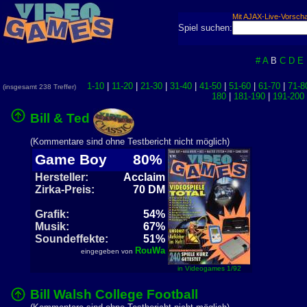
Mit AJAX-Live-Vorsch
Spiel suchen:
#
A
B
C
D
E
1-10
|
11-20
|
21-30
|
31-40
|
41-50
|
51-60
|
61-70
|
71-8
(insgesamt 238 Treffer)
180
|
181-190
|
191-200
Bill & Ted
(Kommentare sind ohne Testbericht nicht möglich)
Game Boy
80%
Hersteller:
Acclaim
Zirka-Preis:
70 DM
Grafik:
54%
Musik:
67%
Soundeffekte:
51%
RouWa
eingegeben von
in Videogames 1/92
Bill Walsh College Football