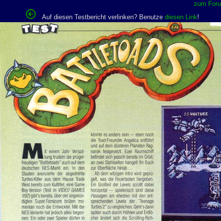
zum Forum
Auf diesen Testbericht verlinken? Benutze
diesen Link
!