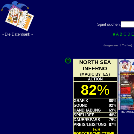
Spiel suchen:
- Die Datenbank -
#
A
B
C
D
E
(insgesamt 1 Treffer
NORTH SEA
INFERNO
(MAGIC BYTES)
ACTION
82
%
GRAFIK
80
%
SOUND
92
%
HANDHABUNG
69
%
in Amiga
SPIELIDEE
48
%
DAUERSPASS
79
%
PREIS/LEISTUNG
87
%
FüR
FORTGESCHRITTENE