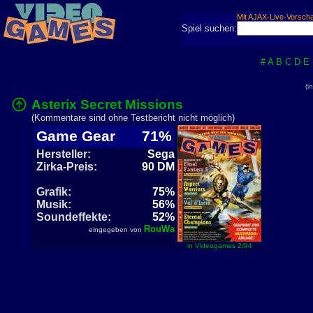
Mit AJAX-Live-Vorsch
Spiel suchen:
#
A
B
C
D
E
(i
Asterix Secret Missions
(Kommentare sind ohne Testbericht nicht möglich)
Game Gear
71%
Hersteller:
Sega
Zirka-Preis:
90 DM
Grafik:
75%
Musik:
56%
Soundeffekte:
52%
RouWa
eingegeben von
in Videogames 2/94