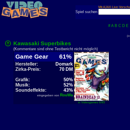
Mit AJAX-Live-Vorsch
Spiel suchen:
#
A
B
C
D
E
(i
Kawasaki Superbikes
(Kommentare sind ohne Testbericht nicht möglich)
Game Gear
61%
Hersteller:
Domark
Zirka-Preis:
70 DM
Grafik:
50%
Musik:
52%
Soundeffekte:
43%
RouWa
eingegeben von
in Videogames 6/95