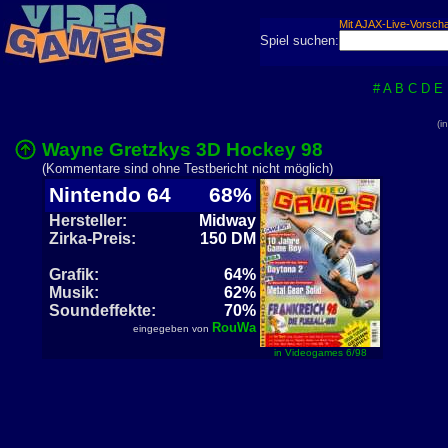
Mit AJAX-Live-Vorsch
Spiel suchen:
#
A
B
C
D
E
(i
Wayne Gretzkys 3D Hockey 98
(Kommentare sind ohne Testbericht nicht möglich)
Nintendo 64
68%
Hersteller:
Midway
Zirka-Preis:
150 DM
Grafik:
64%
Musik:
62%
Soundeffekte:
70%
RouWa
eingegeben von
in Videogames 6/98