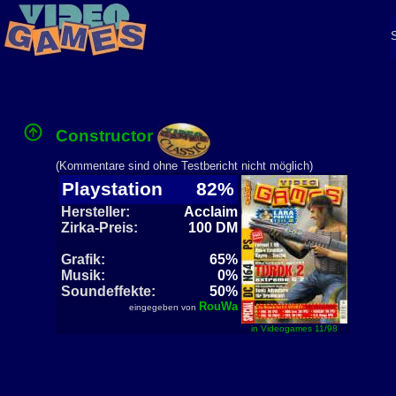
Constructor
(Kommentare sind ohne Testbericht nicht möglich)
Playstation
82%
Hersteller:
Acclaim
Zirka-Preis:
100 DM
Grafik:
65%
Musik:
0%
Soundeffekte:
50%
RouWa
eingegeben von
in Videogames 11/98