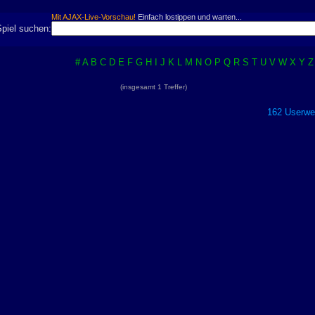
Mit AJAX-Live-Vorschau!
Einfach lostippen und warten...
Spiel suchen:
#
A
B
C
D
E
F
G
H
I
J
K
L
M
N
O
P
Q
R
S
T
U
V
W
X
Y
Z
(insgesamt 1 Treffer)
162 Userwer