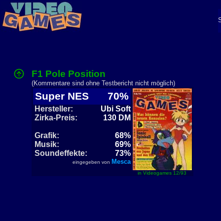
F1 Pole Position
(Kommentare sind ohne Testbericht nicht möglich)
Super NES
70%
Hersteller:
Ubi Soft
Zirka-Preis:
130 DM
Grafik:
68%
Musik:
69%
Soundeffekte:
73%
Mesca
eingegeben von
in Videogames 12/93