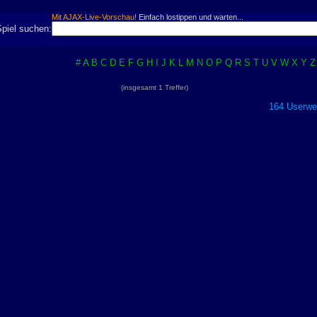
Mit AJAX-Live-Vorschau!
Einfach lostippen und warten...
Spiel suchen:
#
A
B
C
D
E
F
G
H
I
J
K
L
M
N
O
P
Q
R
S
T
U
V
W
X
Y
Z
(insgesamt 1 Treffer)
164 Userwer