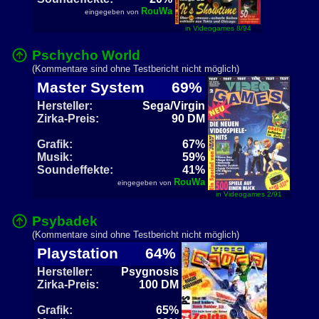
RouWa
eingegeben von
in Videogames 8/94
Pschycho World
(Kommentare sind ohne Testbericht nicht möglich)
Master System
69%
Hersteller:
Sega/Virgin
Zirka-Preis:
90 DM
Grafik:
67%
Musik:
59%
Soundeffekte:
41%
RouWa
eingegeben von
in Videogames 2/91
Psybadek
(Kommentare sind ohne Testbericht nicht möglich)
Playstation
64%
Hersteller:
Psygnosis
Zirka-Preis:
100 DM
Grafik:
65%