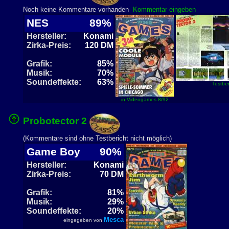
Noch keine Kommentare vorhanden
Kommentar eingeben
NES
89%
Hersteller:
Konami
Zirka-Preis:
120 DM
Grafik:
85%
Musik:
70%
Soundeffekte:
63%
Testber
in Videogames 8/92
Probotector 2
(Kommentare sind ohne Testbericht nicht möglich)
Game Boy
90%
Hersteller:
Konami
Zirka-Preis:
70 DM
Grafik:
81%
Musik:
29%
Soundeffekte:
20%
Mesca
eingegeben von