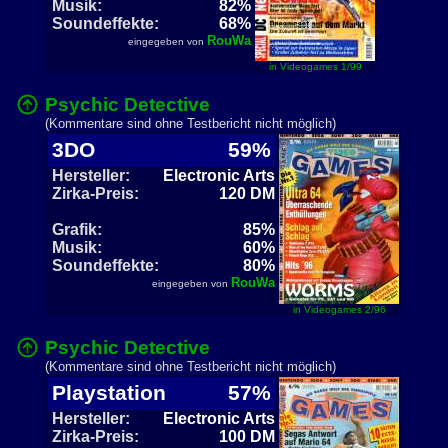
Musik:
82%
Soundeffekte:
68%
RouWa
eingegeben von
in Videogames 1/99
Psychic Detective
(Kommentare sind ohne Testbericht nicht möglich)
3DO
59%
Hersteller:
Electronic Arts
Zirka-Preis:
120 DM
Grafik:
85%
Musik:
60%
Soundeffekte:
80%
RouWa
eingegeben von
in Videogames 2/96
Psychic Detective
(Kommentare sind ohne Testbericht nicht möglich)
Playstation
57%
Hersteller:
Electronic Arts
Zirka-Preis:
100 DM