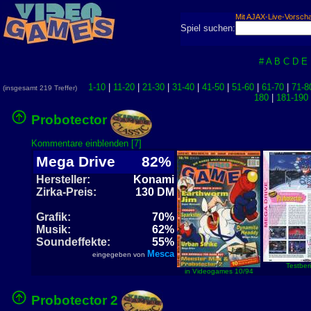
Mit AJAX-Live-Vorsch
Spiel suchen:
#
A
B
C
D
E
1-10
|
11-20
|
21-30
|
31-40
|
41-50
|
51-60
|
61-70
|
71-8
(insgesamt 219 Treffer)
180
|
181-190
Probotector
Kommentare einblenden [7]
Mega Drive
82%
Hersteller:
Konami
Zirka-Preis:
130 DM
Grafik:
70%
Musik:
62%
Soundeffekte:
55%
Mesca
eingegeben von
Testberi
in Videogames 10/94
Probotector 2