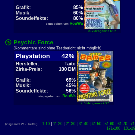
Grafik:
85%
Musik:
60%
Soundeffekte:
80%
RouWa
eingegeben von
in Videogames 6/96
Psychic Force
(Kommentare sind ohne Testbericht nicht möglich)
Playstation
42%
Hersteller:
Taito
Zirka-Preis:
100 DM
Grafik:
69%
Musik:
45%
Soundeffekte:
56%
RouWa
eingegeben von
in Videogames 9/97
1-10
|
11-20
|
21-30
|
31-40
|
41-50
|
51-60
|
61-70
|
71
(insgesamt 219 Treffer)
171-180
|
181-1