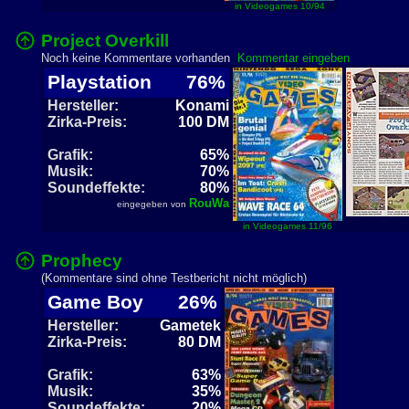
in Videogames 10/94
Project Overkill
Noch keine Kommentare vorhanden
Kommentar eingeben
Playstation
76%
Hersteller:
Konami
Zirka-Preis:
100 DM
Grafik:
65%
Musik:
70%
Soundeffekte:
80%
RouWa
eingegeben von
in Videogames 11/96
Prophecy
(Kommentare sind ohne Testbericht nicht möglich)
Game Boy
26%
Hersteller:
Gametek
Zirka-Preis:
80 DM
Grafik:
63%
Musik:
35%
Soundeffekte:
20%