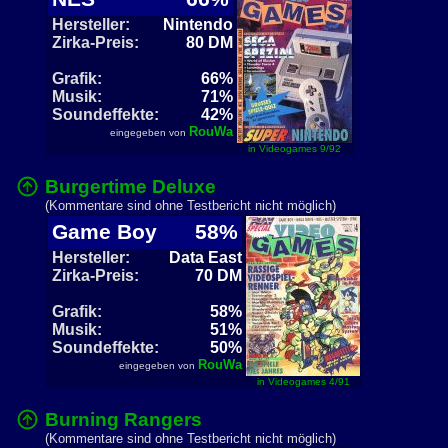
Hersteller:
Nintendo
Zirka-Preis:
80 DM
Grafik:
66%
Musik:
71%
Soundeffekte:
42%
RouWa
eingegeben von
in Videogames 9/92
Burgertime Deluxe
(Kommentare sind ohne Testbericht nicht möglich)
Game Boy
58%
Hersteller:
Data East
Zirka-Preis:
70 DM
Grafik:
58%
Musik:
51%
Soundeffekte:
50%
RouWa
eingegeben von
in Videogames 4/91
Burning Rangers
(Kommentare sind ohne Testbericht nicht möglich)