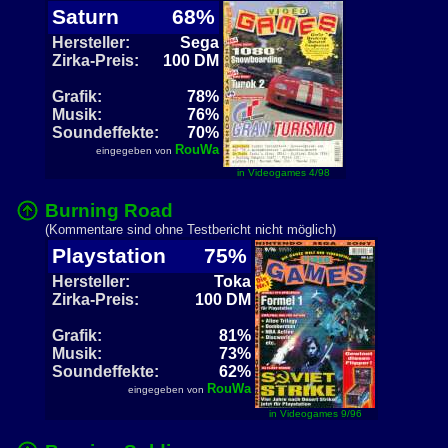
Saturn
68%
Hersteller:
Sega
Zirka-Preis:
100 DM
Grafik:
78%
Musik:
76%
Soundeffekte:
70%
RouWa
eingegeben von
in Videogames 4/98
Burning Road
(Kommentare sind ohne Testbericht nicht möglich)
Playstation
75%
Hersteller:
Toka
Zirka-Preis:
100 DM
Grafik:
81%
Musik:
73%
Soundeffekte:
62%
RouWa
eingegeben von
in Videogames 9/96