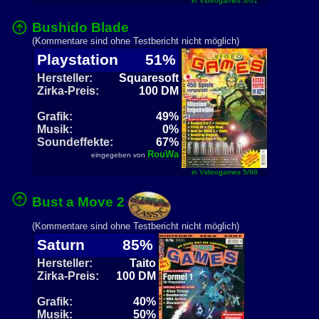
in Videogames 3/01
Bushido Blade
(Kommentare sind ohne Testbericht nicht möglich)
Playstation
51%
Hersteller:
Squaresoft
Zirka-Preis:
100 DM
Grafik:
49%
Musik:
0%
Soundeffekte:
67%
RouWa
eingegeben von
in Videogames 5/98
Bust a Move 2
(Kommentare sind ohne Testbericht nicht möglich)
Saturn
85%
Hersteller:
Taito
Zirka-Preis:
100 DM
Grafik:
40%
Musik:
50%