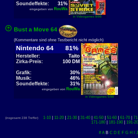
Soundeffekte:
31%
RouWa
eingegeben von
in Videogames 9/96
Bust a Move 64
(Kommentare sind ohne Testbericht nicht möglich)
Nintendo 64
81%
Hersteller:
Taito
Zirka-Preis:
100 DM
Grafik:
30%
Musik:
46%
Soundeffekte:
31%
RouWa
eingegeben von
in Videogames 5/98
1-10
|
11-20
|
21-30
|
31-40
|
41-50
|
51-60
|
61-70
|
71
(insgesamt 238 Treffer)
171-180
|
181-190
|
191-2
#
A
B
C
D
E
F
G
H
I