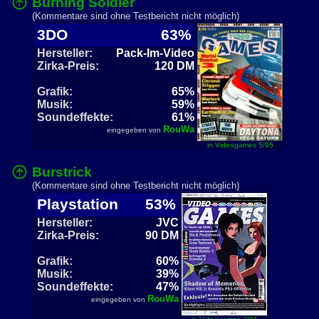
Burning Soldier
(Kommentare sind ohne Testbericht nicht möglich)
3DO
63%
Hersteller:
Pack-Im-Video
Zirka-Preis:
120 DM
Grafik:
65%
Musik:
59%
Soundeffekte:
61%
RouWa
eingegeben von
in Videogames 5/95
Burstrick
(Kommentare sind ohne Testbericht nicht möglich)
Playstation
53%
Hersteller:
JVC
Zirka-Preis:
90 DM
Grafik:
60%
Musik:
39%
Soundeffekte:
47%
RouWa
eingegeben von