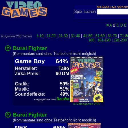
Mit AJAX-Live-Vorsch
Spiel suchen:
#
A
B
C
D
E
1-10
|
11-20
|
21-30
|
31-40
|
41-50
|
51-60
|
61-70
|
71-8
(insgesamt 238 Treffer)
180
|
181-190
|
191-200
Burai Fighter
(Kommentare sind ohne Testbericht nicht möglich)
Game Boy
64%
Hersteller:
Taito
Zirka-Preis:
60 DM
Grafik:
59%
Musik:
51%
Soundeffekte:
49%
RouWa
eingegeben von
in Videogames 2/91
Burai Fighter
(Kommentare sind ohne Testbericht nicht möglich)
NES
66%