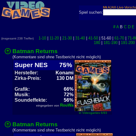
Mit AJAX-Live-Vorsch
Spiel suchen:
#
A
B
C
D
E
1-10
|
11-20
|
21-30
|
31-40
|
41-50
| 51-60 |
61-70
|
71-8
(insgesamt 238 Treffer)
180
|
181-190
|
191-200
Batman Returns
(Kommentare sind ohne Testbericht nicht möglich)
Super NES
75%
Hersteller:
Konami
Zirka-Preis:
130 DM
Grafik:
66%
Musik:
72%
Soundeffekte:
56%
RouWa
eingegeben von
in Videogames 6/93
Batman Returns
(Kommentare sind ohne Testbericht nicht möglich)