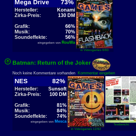
Mega Drive
73%
Hersteller:
Konami
Zirka-Preis:
130 DM
Grafik:
66%
Musik:
70%
Soundeffekte:
56%
RouWa
eingegeben von
in Videogames 6/93
Batman: Return of the Joker
Noch keine Kommentare vorhanden
Kommentar eingeben
NES
82%
Hersteller:
Sunsoft
Zirka-Preis:
100 DM
Grafik:
81%
Musik:
84%
Soundeffekte:
74%
Mesca
eingegeben von
Testbericht:
in Videogames 12/92