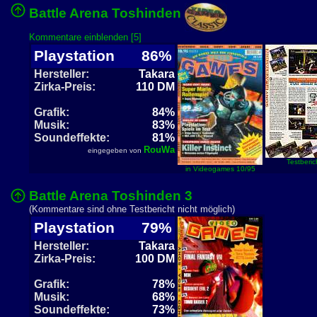
Battle Arena Toshinden
Kommentare einblenden [5]
Playstation
86%
Hersteller:
Takara
Zirka-Preis:
110 DM
Grafik:
84%
Musik:
83%
Soundeffekte:
81%
RouWa
eingegeben von
Testberic
in Videogames 10/95
Battle Arena Toshinden 3
(Kommentare sind ohne Testbericht nicht möglich)
Playstation
79%
Hersteller:
Takara
Zirka-Preis:
100 DM
Grafik:
78%
Musik:
68%
Soundeffekte:
73%