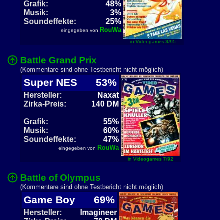
Grafik:
48%
Musik:
3%
Soundeffekte:
25%
RouWa
eingegeben von
in Videogames 3/95
Battle Grand Prix
(Kommentare sind ohne Testbericht nicht möglich)
Super NES
53%
Hersteller:
Naxat
Zirka-Preis:
140 DM
Grafik:
55%
Musik:
60%
Soundeffekte:
47%
RouWa
eingegeben von
in Videogames 7/92
Battle of Olympus
(Kommentare sind ohne Testbericht nicht möglich)
Game Boy
69%
Hersteller:
Imagineer