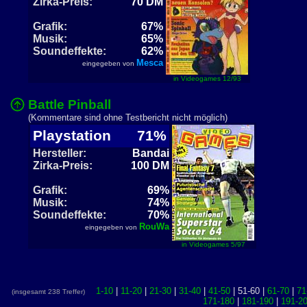
Zirka-Preis:
70 DM
Grafik:
67%
Musik:
65%
Soundeffekte:
62%
Mesca
eingegeben von
in Videogames 12/93
Battle Pinball
(Kommentare sind ohne Testbericht nicht möglich)
Playstation
71%
Hersteller:
Bandai
Zirka-Preis:
100 DM
Grafik:
69%
Musik:
74%
Soundeffekte:
70%
RouWa
eingegeben von
in Videogames 5/97
1-10
|
11-20
|
21-30
|
31-40
|
41-50
| 51-60 |
61-70
|
71
(insgesamt 238 Treffer)
171-180
|
181-190
|
191-2